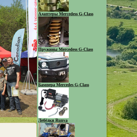
Адаптеры Mercedess G-Class
Пружины Mercedess G-Class
Бампера Mercedes G-Class
Лебёдки Runva