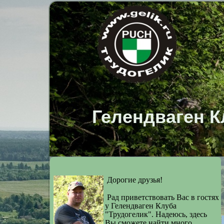
Гелендваген К
Дорогие друзья!
Рад приветствовать Вас в гостях
у Гелендваген Клуба
"Трудогелик". Надеюсь, здесь
Вы cможете найти много