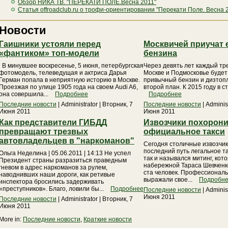
Обзор НИКА ТВ. "ПЕРЕКАТИ ПОЛЕ.Весна 2011"
Статья offroadclub.ru о трофи-ориентировании "Перекати Поле. Весна 
Новости
Гаишники устояли перед
Москвичей приучат 
«фантиком» топ-модели
бензина
В минувшее воскресенье, 5 июня, петербургская
Через девять лет каждый тр
фотомодель, телеведущая и актриса Дарья
Москве и Подмосковье будет 
Герман попала в неприятную историю в Москве.
привычный бензин и дизтопл
Проезжая по улице 1905 года на своем Audi A6,
второй план. К 2015 году в ст
она совершила...
Подробнее
Подробнее
Последние новости
| Administrator | Вторник, 7
Последние новости
| Adminis
Июня 2011
Июня 2011
Как представители ГИБДД
Извозчики похорон
превращают трезвых
официальное такси
автовладельцев в "наркоманов"
Сегодня столичные извозчик
последний путь легальное т
Ольга Неделина | 05.06.2011 | 14:13 Не успел
так и назывался митинг, ко
Президент страны разразиться праведным
набережной Тараса Шевченк
гневом в адрес наркоманов за рулем,
ста человек. Профессионал
наводнивших наши дороги, как ретивые
выражали свое...
Подробн
инспектора бросились задерживать
«преступников». Благо, ловили бы...
Подробнее
Последние новости
| Adminis
Июня 2011
Последние новости
| Administrator | Вторник, 7
Июня 2011
More in:
Последние новости
,
Краткие новости